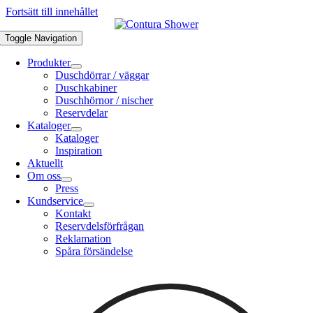
Fortsätt till innehållet
Toggle Navigation
Produkter
Duschdörrar / väggar
Duschkabiner
Duschhörnor / nischer
Reservdelar
Kataloger
Kataloger
Inspiration
Aktuellt
Om oss
Press
Kundservice
Kontakt
Reservdelsförfrågan
Reklamation
Spåra försändelse