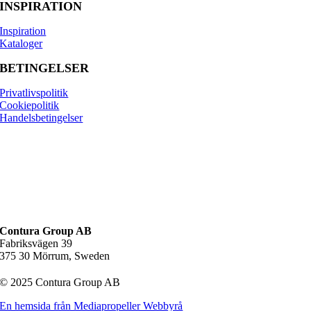
INSPIRATION
optimalt.
Inspiration
Kataloger
BETINGELSER
Privatlivspolitik
Cookiepolitik
Handelsbetingelser
Contura Group AB
Fabriksvägen 39
375 30 Mörrum, Sweden
© 2025 Contura Group AB
En hemsida från Mediapropeller Webbyrå