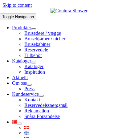
Skip to content
Toggle Navigation
Produkter
Brusedøre / vægge
Brusehjørner / nicher
Brusekabiner
Reservedele
Tillbehör
Kataloger
Kataloger
Inspiration
Aktuellt
Om oss
Press
Kundeservice
Kontakt
Reservedelsspørgsmål
Reklamation
Spåra Försändelse