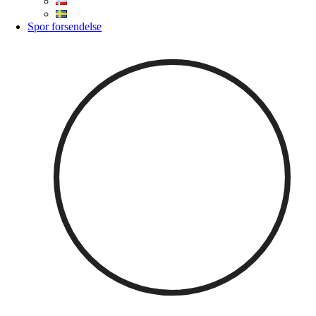
Spor forsendelse
Nödvändiga
Dessa cookies
är
nödvändiga
för att vår
webbplats ska
fungera
säkert och
korrekt,
därför går de
inte att stänga
av. Det är till
exempel
cookies som
identifierar
dig när du
loggar in på
ditt konto och