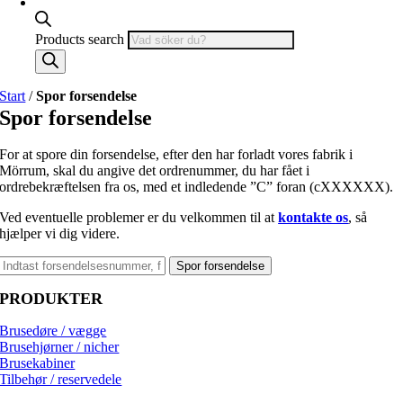
som känner
till var du
befinner dig i
Products search
köpprocessen.
Start
/
Spor forsendelse
Upplevelse
Spor forsendelse
& funktion
Dessa
For at spore din forsendelse, efter den har forladt vores fabrik i
cookies gör
Mörrum, skal du angive det ordrenummer, du har fået i
det möjligt
ordrebekræftelsen fra os, med et indledende ”C” foran (cXXXXXX).
att spara
information
Ved eventuelle problemer er du velkommen til at
kontakte os
, så
om hur
hjælper vi dig videre.
hemsidan
visas eller
Spor forsendelse
beter sig.
Till exempel
PRODUKTER
språkval,
kartor,
Brusedøre / vægge
adresser osv.
Brusehjørner / nicher
De behövs
Brusekabiner
för att sajten
Tilbehør / reservedele
ska kunna
fungera