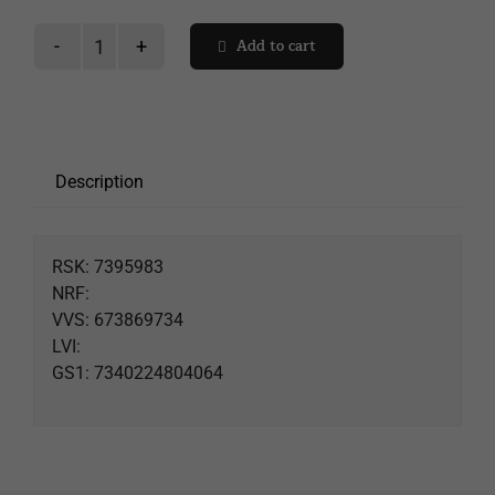
Add to cart
Seuraa lähetystä
Solid
huvuddusch
kabin
Ostoskori
quantity
Description
RSK: 7395983
NRF:
VVS: 673869734
LVI:
GS1: 7340224804064