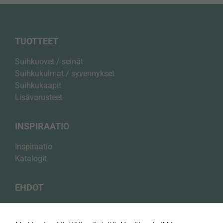
TUOTTEET
Suihkuovet / seinät
Suihkukulmat / syvennykset
Suihkukaapit
Lisävarusteet
INSPIRAATIO
Inspiraatio
Katalogit
EHDOT
Välttämättömät
Tietosuojakäytäntö
Nämä evästeet
ovat
Evästekäytäntö