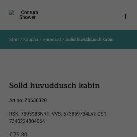
Skip
to
content
Togg
Navi
Tuotteet
Start
/
Kauppa
/
Varaosat
/
Solid huvuddusch kabin
Luettelot
Tietoja meistä
Solid huvuddusch kabin
Asiakaspalvelu
Art.no:
Z0636320
RSK: 7395983NRF: VVS: 673869734LVI: GS1:
7340224804064
€
79.80