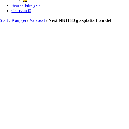
Seuraa lähetystä
Ostoskori
0
Start
/
Kauppa
/
Varaosat
/
Next NKH 80 glasplatta framdel