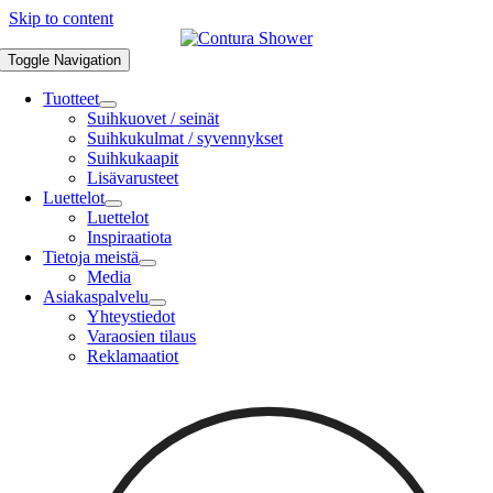
Skip to content
Toggle Navigation
Tuotteet
Suihkuovet / seinät
Suihkukulmat / syvennykset
Suihkukaapit
Lisävarusteet
Luettelot
Luettelot
Inspiraatiota
Tietoja meistä
Media
Asiakaspalvelu
Yhteystiedot
Varaosien tilaus
Reklamaatiot