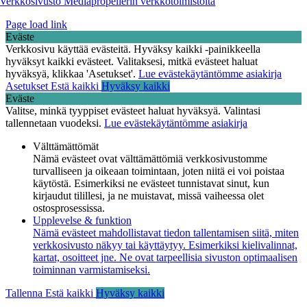
Verkkosivusto Mediapropellerin verkkotoimistolta
Page load link
Eväste
Verkkosivu käyttää evästeitä. Hyväksy kaikki -painikkeella
hyväksyt kaikki evästeet. Valitaksesi, mitkä evästeet haluat
hyväksyä, klikkaa 'Asetukset'.
Lue evästekäytäntömme asiakirja
Asetukset
Estä kaikki
Hyväksy kaikki
Eväste
Valitse, minkä tyyppiset evästeet haluat hyväksyä. Valintasi
tallennetaan vuodeksi.
Lue evästekäytäntömme asiakirja
Välttämättömät
Nämä evästeet ovat välttämättömiä verkkosivustomme
turvalliseen ja oikeaan toimintaan, joten niitä ei voi poistaa
käytöstä. Esimerkiksi ne evästeet tunnistavat sinut, kun
kirjaudut tilillesi, ja ne muistavat, missä vaiheessa olet
ostosprosessissa.
Upplevelse & funktion
Nämä evästeet mahdollistavat tiedon tallentamisen siitä, miten
verkkosivusto näkyy tai käyttäytyy. Esimerkiksi kielivalinnat,
kartat, osoitteet jne. Ne ovat tarpeellisia sivuston optimaalisen
toiminnan varmistamiseksi.
Tallenna
Estä kaikki
Hyväksy kaikki