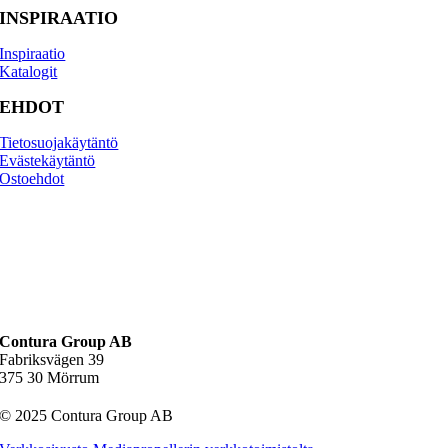
INSPIRAATIO
Inspiraatio
Katalogit
EHDOT
Tietosuojakäytäntö
Evästekäytäntö
Osto­ehdot
Contura Group AB
Fabriksvägen 39
375 30 Mörrum
© 2025 Contura Group AB