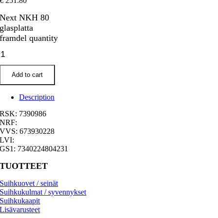
€
251.80
Next NKH 80
glasplatta
framdel quantity
Add to cart
Description
RSK: 7390986
NRF:
VVS: 673930228
LVI:
GS1: 7340224804231
TUOTTEET
Suihkuovet / seinät
Suihkukulmat / syvennykset
Suihkukaapit
Lisävarusteet