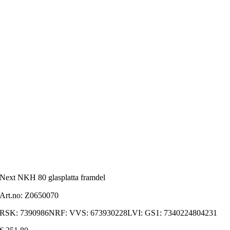
Next NKH 80 glasplatta framdel
Art.no:
Z0650070
RSK: 7390986NRF: VVS: 673930228LVI: GS1: 7340224804231