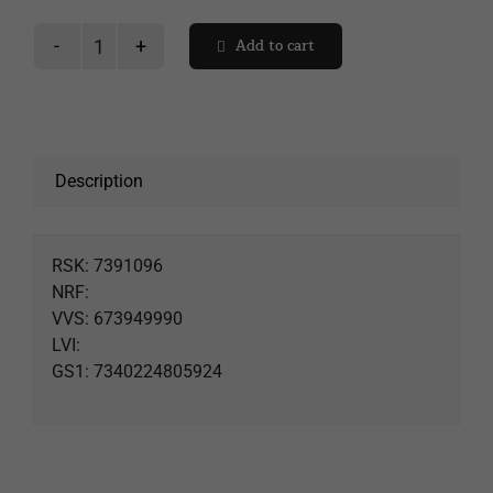
Add to cart
Seuraa lähetystä
Silver
tillbehörsset
rak
Ostoskori
vägg
quantity
Description
RSK: 7391096
NRF:
VVS: 673949990
LVI:
GS1: 7340224805924