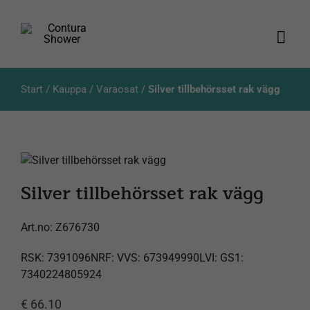
Skip
to
content
Togg
Navi
Tuotteet
Start
/
Kauppa
/
Varaosat
/
Silver tillbehörsset rak vägg
Luettelot
Tietoja meistä
Silver tillbehörsset rak vägg
Asiakaspalvelu
Art.no:
Z676730
Products
RSK: 7391096NRF: VVS: 673949990LVI: GS1:
search
7340224805924
€
66.10