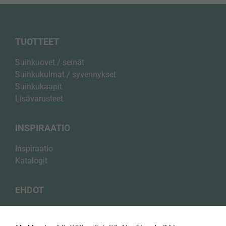
TUOTTEET
Suihkuovet / seinät
Suihkukulmat / syvennykset
Suihkukaapit
Lisävarusteet
INSPIRAATIO
Inspiraatio
Katalogit
EHDOT
Välttämättömät
Tietosuojakäytäntö
Nämä evästeet
ovat
Evästekäytäntö