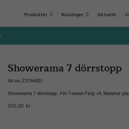
Produkter
Kataloger
Aktuellt
O
p
Showerama 7 dörrstopp
Art.no:
Z5766001
Showerama 7 dörrstopp:. För 7-serien Färg: vit, Material: p
335.00
kr