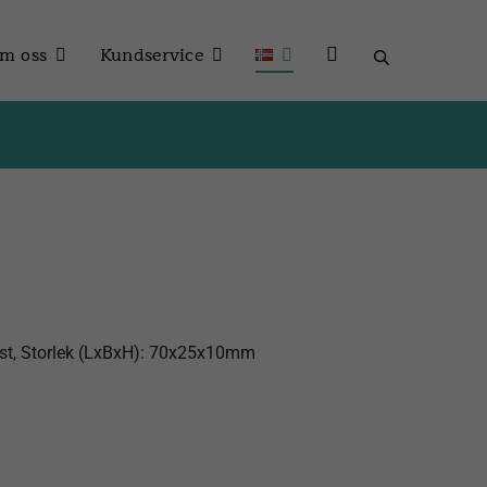
m oss
Kundservice
last, Storlek (LxBxH): 70x25x10mm