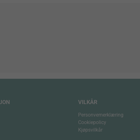
SJON
VILKÅR
Personvernerklæring
Cookiepolicy
Kjøpsvilkår