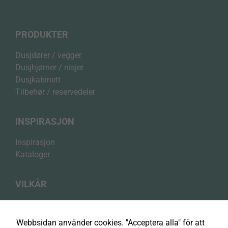
PRODUKTER
Dusjdører / vegger
Dusjhjørner / nisjer
Dusjkabinett
Tilbehør / reservedeler
INSPIRASJON
Inspirasjon
Kataloger
VILKÅR
Personvernerklæring
Cookiepolicy
Webbsidan använder cookies. "Acceptera alla" för att