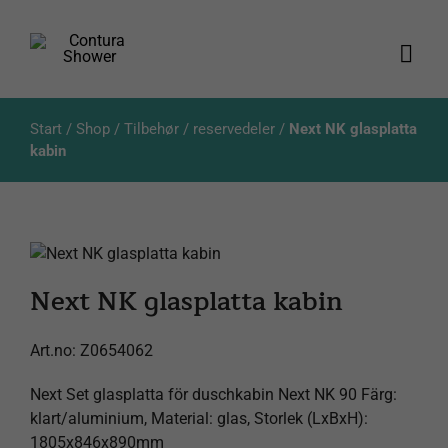
Skip
to
content
Togg
Navi
Produkter
Start
/
Shop
/
Tilbehør / reservedeler
/
Next NK glasplatta
kabin
Kataloger
Aktuellt
Next NK glasplatta kabin
Om oss
Art.no:
Z0654062
Kundservice
Next Set glasplatta för duschkabin Next NK 90 Färg:
klart/aluminium, Material: glas, Storlek (LxBxH):
1805x846x890mm