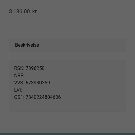
3 186.00
kr
Spor forsendelse
Products
search
Beskrivelse
RSK: 7396250
NRF:
VVS: 673930359
LVI:
GS1: 7340224804606