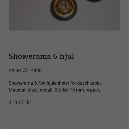
Spor forsendelse
Products
search
Showerama 6 hjul
Art.no:
Z5144001
Showerama 6, Set hjulenheter för duschkabin,
Material: plast, metall, Storlek 19 mm. 4-pack.
419.00
kr