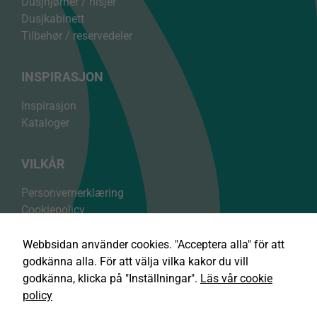
Dusjhjørner / nisjer
Dusjkabinett
Tilbehør / reservedeler
INSPIRASJON
Inspirasjon
Kataloger
VILKÅR
Personvernerklæring
Cookiepolicy
Nödvändiga
Kjøpsvilkår
Dessa cookies
Webbsidan använder cookies. "Acceptera alla" för att
är nödvändiga
godkänna alla. För att välja vilka kakor du vill
för att vår
webbplats ska
godkänna, klicka på "Inställningar".
Läs vår cookie
fungera säkert
policy
och korrekt,
Contura Group AB