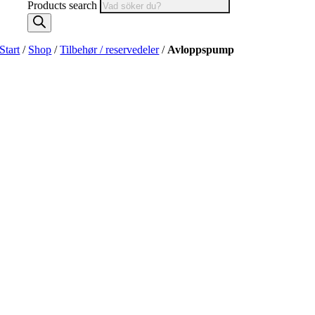
Products search
Start
/
Shop
/
Tilbehør / reservedeler
/
Avloppspump