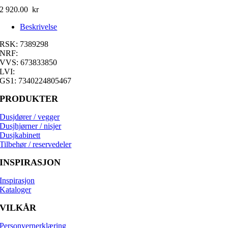
2 920.00
kr
Beskrivelse
RSK: 7389298
NRF:
VVS: 673833850
LVI:
GS1: 7340224805467
PRODUKTER
Dusjdører / vegger
Dusjhjørner / nisjer
Dusjkabinett
Tilbehør / reservedeler
INSPIRASJON
Inspirasjon
Kataloger
VILKÅR
Personvernerklæring