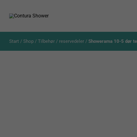
Skip
to
content
Start
/
Shop
/
Tilbehør / reservedeler
/
Showerama 10-5 dør te