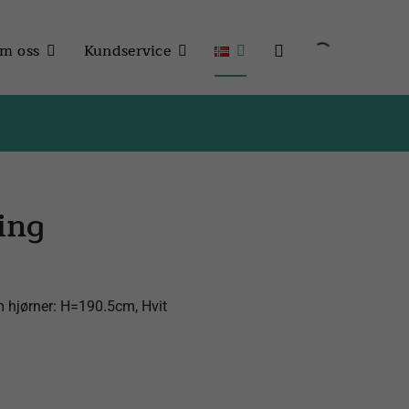
m oss
Kundservice
ing
m hjørner: H=190.5cm, Hvit