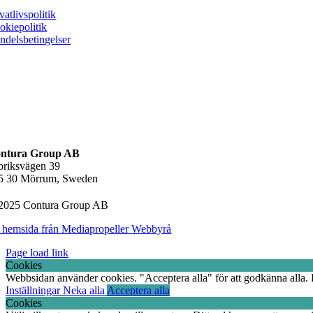
vatlivspolitik
okiepolitik
ndelsbetingelser
ntura Group AB
briksvägen 39
5 30 Mörrum, Sweden
2025 Contura Group AB
 hemsida från Mediapropeller Webbyrå
Page load link
Cookies
Webbsidan använder cookies. "Acceptera alla" för att godkänna alla. Fö
Inställningar
Neka alla
Acceptera alla
Cookies