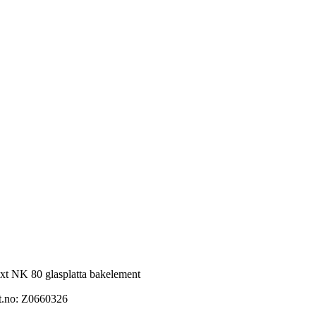
xt NK 80 glasplatta bakelement
t.no:
Z0660326