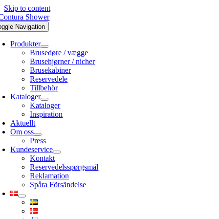
Skip to content
oggle Navigation
Produkter
Brusedøre / vægge
Brusehjørner / nicher
Brusekabiner
Reservedele
Tillbehör
Kataloger
Kataloger
Inspiration
Aktuellt
Om oss
Press
Kundeservice
Kontakt
Reservedelsspørgsmål
Reklamation
Spåra Försändelse