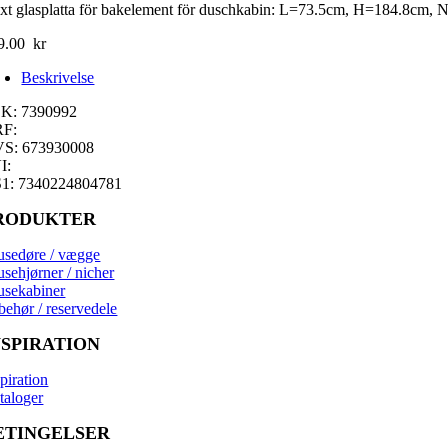
xt glasplatta för bakelement för duschkabin: L=73.5cm, H=184.8cm, 
9.00
kr
Beskrivelse
K: 7390992
F:
S: 673930008
I:
1: 7340224804781
RODUKTER
usedøre / vægge
usehjørner / nicher
usekabiner
behør / reservedele
NSPIRATION
piration
taloger
ETINGELSER