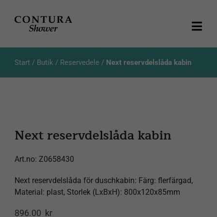
Skip
to
content
Togg
Navi
Produkter
Start
/
Butik
/
Reservedele
/
Next reservdelslåda kabin
Kataloger
Aktuellt
Next reservdelslåda kabin
Om oss
Art.no:
Z0658430
Kundeservice
Next reservdelslåda för duschkabin: Färg: flerfärgad,
Material: plast, Storlek (LxBxH): 800x120x85mm
896.00
kr