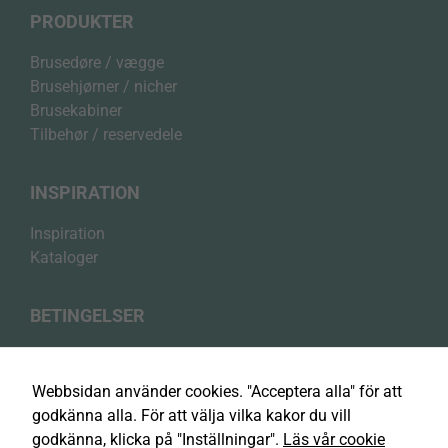
PRODUKTER
Brusedøre / vægge
Brusehjørner / nicher
Brusekabiner
Tilbehør / reservedele
INSPIRATION
Inspiration
Kataloger
BETINGELSER
Privatlivspolitik
Cookiepolitik
Webbsidan använder cookies. "Acceptera alla" för att
Handelsbetingelser
godkänna alla. För att välja vilka kakor du vill
godkänna, klicka på "Inställningar".
Läs vår cookie