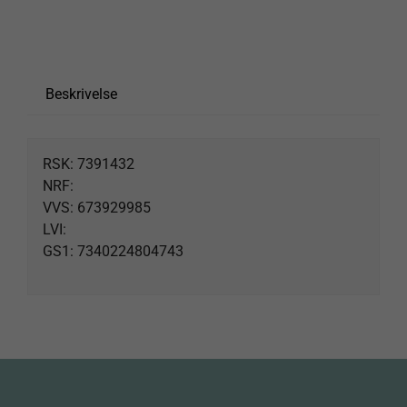
Spor forsendelse
Products
Beskrivelse
search
RSK: 7391432
NRF:
VVS: 673929985
LVI:
GS1: 7340224804743