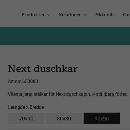
Produkter
Kataloger
Aktuellt
Om
Next duschkar
Art.no:
653080
Vitemaljerat stålkar för Next duschkabin. 4 ställbara fötter.
Længde x Bredde
70x90
80x80
90x90
