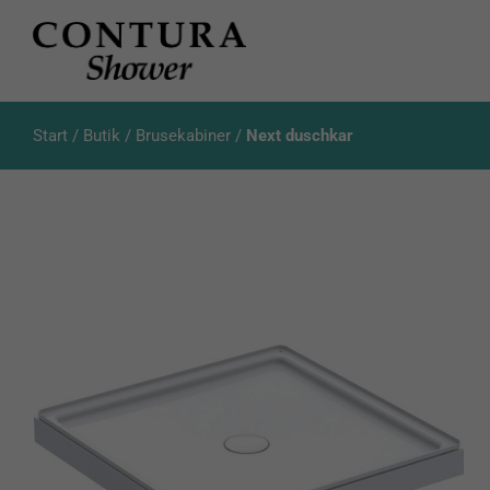
Skip
to
content
Start
/
Butik
/
Brusekabiner
/
Next duschkar