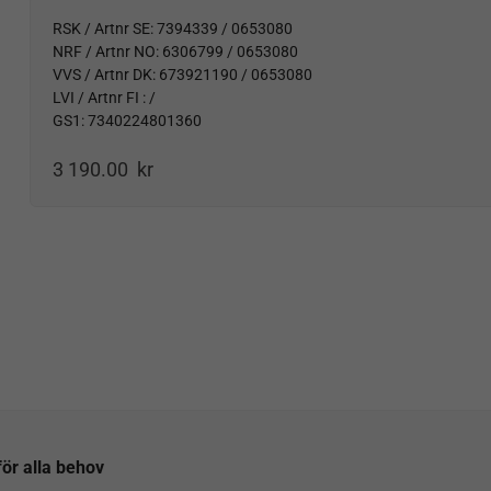
RSK / Artnr SE: 7394339 / 0653080
NRF / Artnr NO: 6306799 / 0653080
VVS / Artnr DK: 673921190 / 0653080
LVI / Artnr FI : /
GS1: 7340224801360
3 190.00
kr
ör alla behov