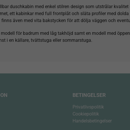
llbar duschkabin med enkel stilren design som utstrålar kvalit
rnet, ett kabinkar med full frontplåt och släta profiler med dold
 finns även med vita bakstycken för att dölja väggen och eventue
g modell för badrum med låg takhöjd samt en modell med öppen 
st i en källare, tvättstuga eller sommarstuga.
ION
BETINGELSER
Privatlivspolitik
Cookiepolitik
Handelsbetingelser