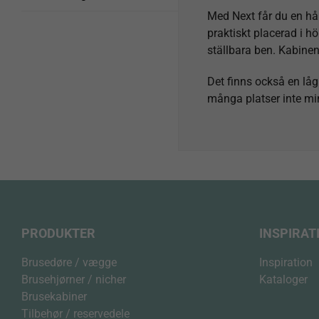
Med Next får du en hå
praktiskt placerad i hö
ställbara ben. Kabinen
Det finns också en lå
många platser inte min
PRODUKTER
INSPIRAT
Brusedøre / vægge
Inspiration
Brusehjørner / nicher
Kataloger
Brusekabiner
Tilbehør / reservedele