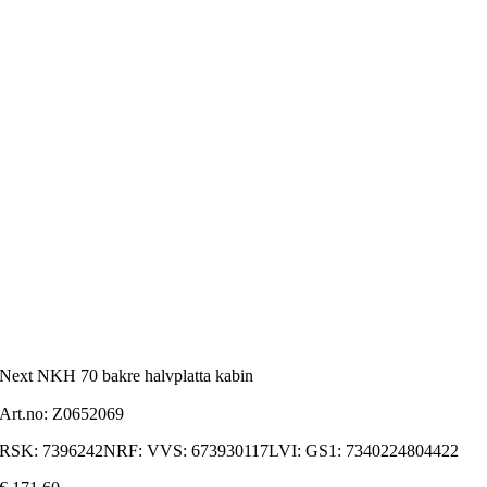
Next NKH 70 bakre halvplatta kabin
Art.no:
Z0652069
RSK: 7396242NRF: VVS: 673930117LVI: GS1: 7340224804422