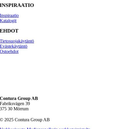
INSPIRAATIO
Inspiraatio
Katalogit
EHDOT
Tietosuojakäytäntö
Evästekäytäntö
Osto­ehdot
Contura Group AB
Fabriksvägen 39
375 30 Mörrum
© 2025 Contura Group AB