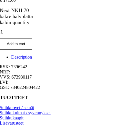
€
171.60
Next NKH 70
bakre halvplatta
kabin quantity
Add to cart
Description
RSK: 7396242
NRF:
VVS: 673930117
LVI:
GS1: 7340224804422
TUOTTEET
Suihkuovet / seinät
Suihkukulmat / syvennykset
Suihkukaapit
Lisävarusteet