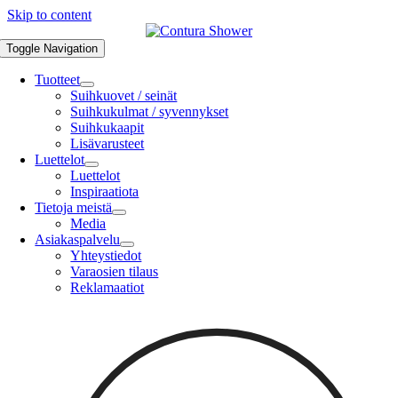
Skip to content
Toggle Navigation
Tuotteet
Suihkuovet / seinät
Suihkukulmat / syvennykset
Suihkukaapit
Lisävarusteet
Luettelot
Luettelot
Inspiraatiota
Tietoja meistä
Media
Asiakaspalvelu
Yhteystiedot
Varaosien tilaus
Reklamaatiot