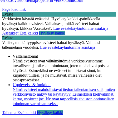
Verkkosivusto Mediapropellerin verkkotoimistolta
Page load link
Eväste
Verkkosivu käyttää evästeitä. Hyväksy kaikki -painikkeella
hyväksyt kaikki evästeet. Valitaksesi, mitkä evästeet haluat
hyväksyä, klikkaa 'Asetukset'.
Lue evästekäytäntömme asiakirja
Asetukset
Estä kaikki
Hyväksy kaikki
Eväste
Valitse, minkä tyyppiset evästeet haluat hyväksyä. Valintasi
tallennetaan vuodeksi.
Lue evästekäytäntömme asiakirja
Välttämättömät
Nämä evästeet ovat välttämättömiä verkkosivustomme
turvalliseen ja oikeaan toimintaan, joten niitä ei voi poistaa
käytöstä. Esimerkiksi ne evästeet tunnistavat sinut, kun
kirjaudut tilillesi, ja ne muistavat, missä vaiheessa olet
ostosprosessissa.
Upplevelse & funktion
Nämä evästeet mahdollistavat tiedon tallentamisen siitä, miten
verkkosivusto näkyy tai käyttäytyy. Esimerkiksi kielivalinnat,
kartat, osoitteet jne. Ne ovat tarpeellisia sivuston optimaalisen
toiminnan varmistamiseksi.
Tallenna
Estä kaikki
Hyväksy kaikki