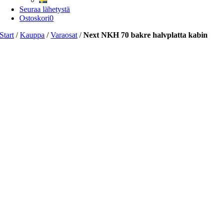
Seuraa lähetystä
Ostoskori
0
Start
/
Kauppa
/
Varaosat
/
Next NKH 70 bakre halvplatta kabin