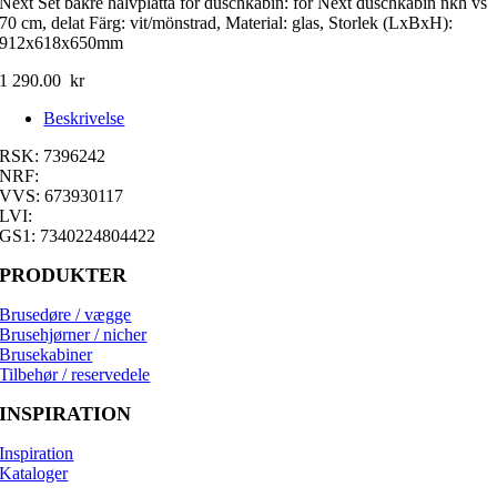
Next Set bakre halvplatta för duschkabin: för Next duschkabin nkh vs
70 cm, delat Färg: vit/mönstrad, Material: glas, Storlek (LxBxH):
912x618x650mm
1 290.00
kr
Beskrivelse
RSK: 7396242
NRF:
VVS: 673930117
LVI:
GS1: 7340224804422
PRODUKTER
Brusedøre / vægge
Brusehjørner / nicher
Brusekabiner
Tilbehør / reservedele
INSPIRATION
Inspiration
Kataloger