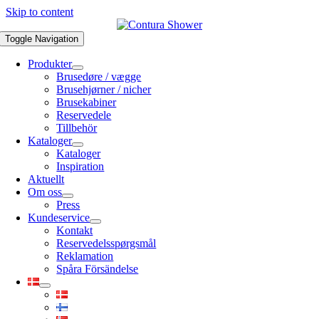
Skip to content
Toggle Navigation
Produkter
Brusedøre / vægge
Brusehjørner / nicher
Brusekabiner
Reservedele
Tillbehör
Kataloger
Kataloger
Inspiration
Aktuellt
Om oss
Press
Kundeservice
Kontakt
Reservedelsspørgsmål
Reklamation
Spåra Försändelse