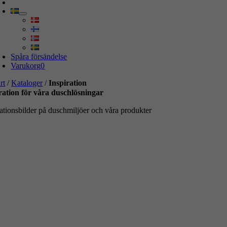
Spåra försändelse
Varukorg
0
rt
/
Kataloger
/
Inspiration
ration för våra duschlösningar
rationsbilder på duschmiljöer och våra produkter