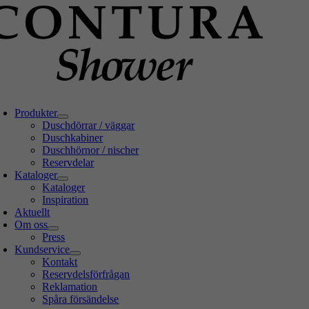
Fortsätt
till
innehållet
oggle
avigation
Produkter
Duschdörrar / väggar
Duschkabiner
Duschhörnor / nischer
Reservdelar
Kataloger
Kataloger
Inspiration
Aktuellt
Om oss
Press
Kundservice
Kontakt
Reservdelsförfrågan
Reklamation
Spåra försändelse