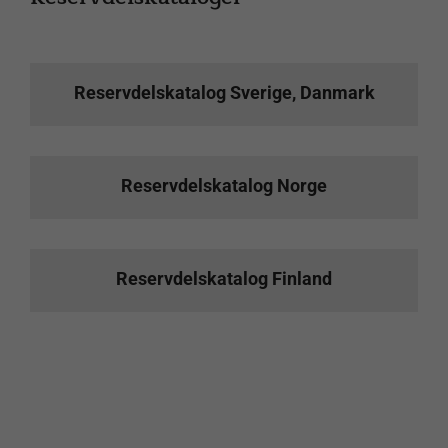
Dessa
cookies gör
det möjligt
att spara
information
Reservdelskatalog Sverige, Danmark
om hur
hemsidan
visas eller
beter sig.
Reservdelskatalog Norge
Till exempel
språkval,
kartor,
adresser
osv. De
Reservdelskatalog Finland
behövs för
att sajten
ska kunna
fungera
optimalt.