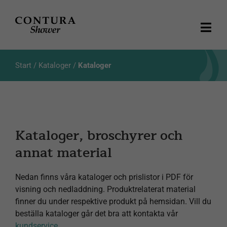
Fortsätt
till
innehållet
Togg
Navi
Produkter
Start
/
Kataloger
/
Kataloger
Kataloger
Aktuellt
Kataloger, broschyrer och
annat material
Om oss
Nedan finns våra kataloger och prislistor i PDF för
Kundservice
visning och nedladdning. Produktrelaterat material
finner du under respektive produkt på hemsidan. Vill du
Produktsökning
beställa kataloger går det bra att kontakta vår
kundservice
.