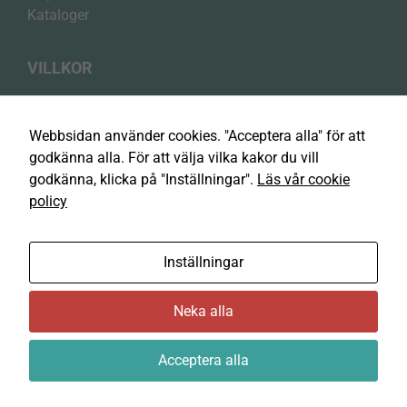
Kataloger
VILLKOR
Integritetspolicy
Cookiepolicy
Webbsidan använder cookies. "Acceptera alla" för att
Köpvillkor
godkänna alla. För att välja vilka kakor du vill
godkänna, klicka på "Inställningar".
Läs vår cookie
policy
Contura Group AB
Fabriksvägen 39
Inställningar
375 30 Mörrum
Neka alla
Acceptera alla
© 2025 Contura Group AB
En hemsida från Mediapropeller Webbyrå