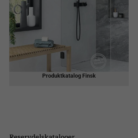
Dessa cookies
är nödvändiga
för att vår
webbplats ska
fungera säkert
och korrekt,
därför går de
inte att stänga
av. Det är till
exempel
cookies som
identifierar dig
när du loggar
Produktkatalog Finsk
in på ditt
konto och
som känner till
var du
befinner dig i
köpprocessen.
Upplevelse
Reservdelskataloger
& funktion