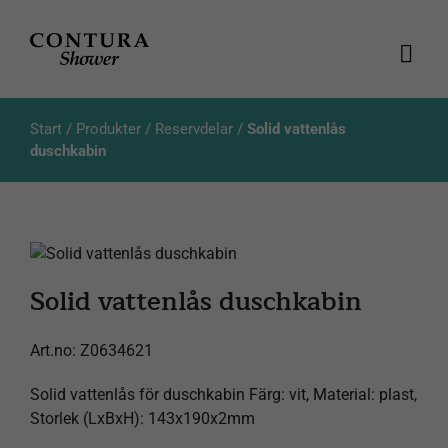
Fortsätt
till
innehållet
Togg
Navi
Produkter
Start
/
Produkter
/
Reservdelar
/
Solid vattenlås
duschkabin
Kataloger
Aktuellt
Solid vattenlås duschkabin
Om oss
Art.no:
Z0634621
Kundservice
Solid vattenlås för duschkabin Färg: vit, Material: plast,
Produktsökning
Storlek (LxBxH): 143x190x2mm