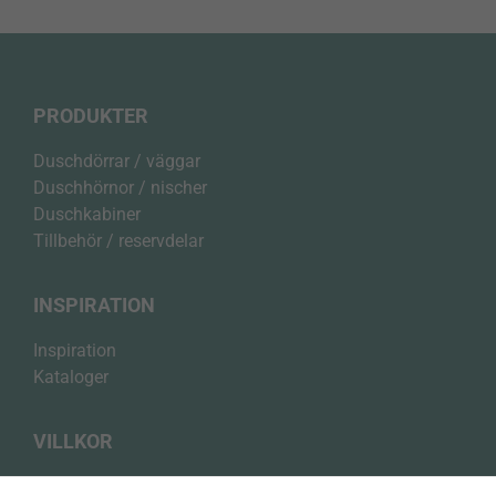
PRODUKTER
Duschdörrar / väggar
Duschhörnor / nischer
Duschkabiner
Tillbehör / reservdelar
INSPIRATION
Inspiration
Kataloger
VILLKOR
Integritetspolicy