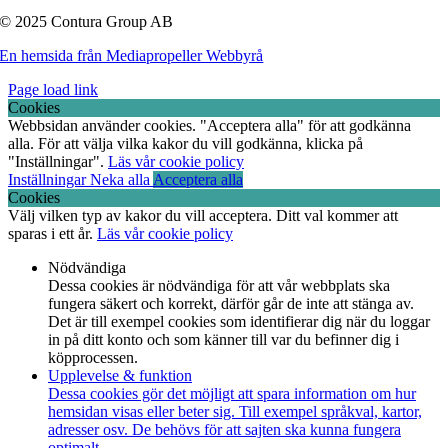
© 2025 Contura Group AB
En hemsida från Mediapropeller Webbyrå
Page load link
Cookies
Webbsidan använder cookies. "Acceptera alla" för att godkänna
alla. För att välja vilka kakor du vill godkänna, klicka på
"Inställningar".
Läs vår cookie policy
Inställningar
Neka alla
Acceptera alla
Cookies
Välj vilken typ av kakor du vill acceptera. Ditt val kommer att
sparas i ett år.
Läs vår cookie policy
Nödvändiga
Dessa cookies är nödvändiga för att vår webbplats ska
fungera säkert och korrekt, därför går de inte att stänga av.
Det är till exempel cookies som identifierar dig när du loggar
in på ditt konto och som känner till var du befinner dig i
köpprocessen.
Upplevelse & funktion
Dessa cookies gör det möjligt att spara information om hur
hemsidan visas eller beter sig. Till exempel språkval, kartor,
adresser osv. De behövs för att sajten ska kunna fungera
optimalt.