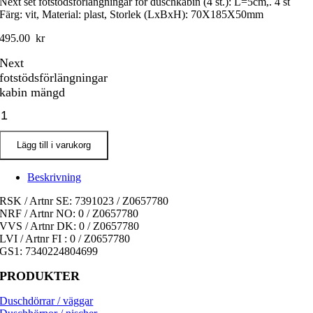
Next set fotstödsförlängningar för duschkabin (4 st.): L=5cm,. 4 st
Färg: vit, Material: plast, Storlek (LxBxH): 70X185X50mm
495.00
kr
Next
fotstödsförlängningar
kabin mängd
Lägg till i varukorg
Beskrivning
RSK / Artnr SE: 7391023 / Z0657780
NRF / Artnr NO: 0 / Z0657780
VVS / Artnr DK: 0 / Z0657780
LVI / Artnr FI : 0 / Z0657780
GS1: 7340224804699
PRODUKTER
Duschdörrar / väggar