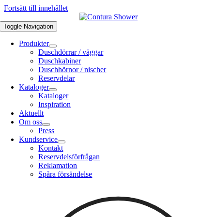
Fortsätt till innehållet
Toggle Navigation
Produkter
Duschdörrar / väggar
Duschkabiner
Duschhörnor / nischer
Reservdelar
Kataloger
Kataloger
Inspiration
Aktuellt
Om oss
Press
Kundservice
Kontakt
Reservdelsförfrågan
Reklamation
Spåra försändelse