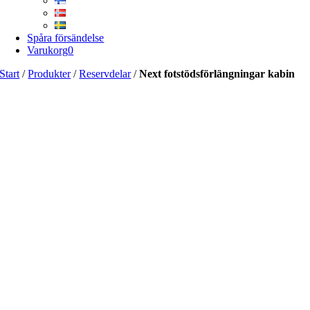
Spåra försändelse
Varukorg
0
Start
/
Produkter
/
Reservdelar
/
Next fotstödsförlängningar kabin