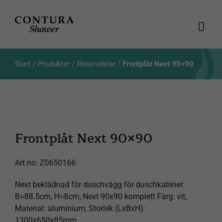
Fortsätt
till
innehållet
Togg
Navi
Produkter
Start
/
Produkter
/
Reservdelar
/
Frontplåt Next 90×90
Kataloger
Aktuellt
Frontplåt Next 90×90
Om oss
Art.no:
Z0650166
Kundservice
Next beklädnad för duschvägg för duschkabiner:
B=88.5cm, H=8cm, Next 90x90 komplett Färg: vit,
Produktsökning
Material: aluminium, Storlek (LxBxH):
1300x650x85mm