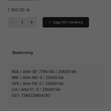
1 563.00
kr
Lägg till i varukorg
Frontplåt
Spåra försändelse
Next
90x90
Varukorg
mängd
Beskrivning
RSK / Artnr SE: 7396160 / Z0650166
NRF / Artnr NO: 0 / Z0650166
VVS / Artnr DK: 0 / Z0650166
LVI / Artnr FI : 0 / Z0650166
GS1: 7340224804293