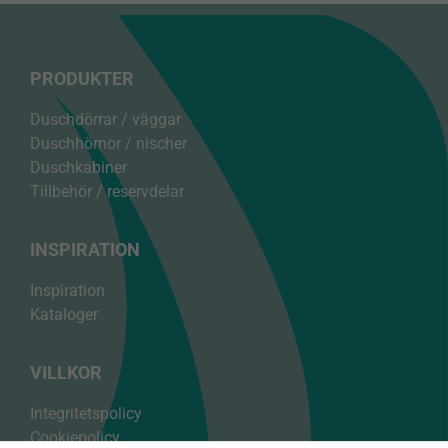
PRODUKTER
Duschdörrar / väggar
Duschhörnor / nischer
Duschkabiner
Tillbehör / reservdelar
INSPIRATION
Inspiration
Kataloger
VILLKOR
Nödvändiga
Dessa cookies
Integritetspolicy
är nödvändiga
Cookiepolicy
för att vår