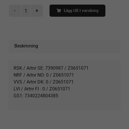
Lägg till i varukorg
Next
NKH
70
glasplatta
framdel
Beskrivning
mängd
RSK / Artnr SE: 7390987 / Z0651071
NRF / Artnr NO: 0 / Z0651071
VVS / Artnr DK: 0 / Z0651071
LVI / Artnr FI : 0 / Z0651071
GS1: 7340224804385