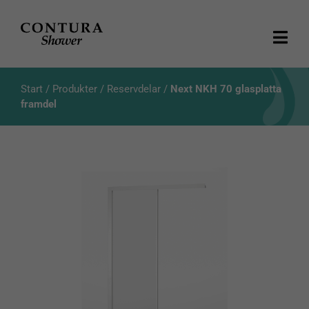
Fortsätt
till
innehållet
Togg
Navi
Produkter
Start
/
Produkter
/
Reservdelar
/
Next NKH 70 glasplatta
framdel
Kataloger
Aktuellt
Om oss
Kundservice
Produktsökning