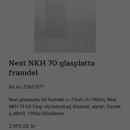
Spåra försändelse
Varukorg
Next NKH 70 glasplatta
framdel
Art.no:
Z0651071
Next glasplatta för framdel: L=75cm, H=190cm, Next
NKH 70 VS Färg: vit/mönstrad, Material: styren, Storlek
(LxBxH): 1950x760x40mm
2 995.00
kr