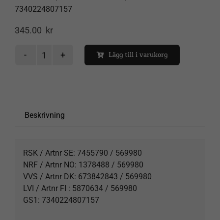
7340224807157
345.00
kr
Spåra försändelse
Lägg till i varukorg
Space
mässingsknopp
Varukorg
mängd
Beskrivning
RSK / Artnr SE: 7455790 / 569980
NRF / Artnr NO: 1378488 / 569980
VVS / Artnr DK: 673842843 / 569980
LVI / Artnr FI : 5870634 / 569980
GS1: 7340224807157