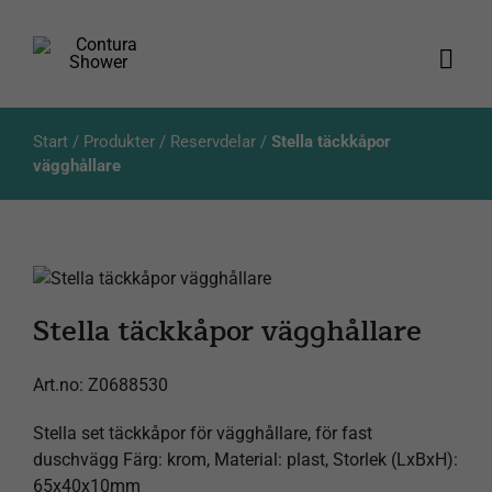
Fortsätt
till
innehållet
Togg
Navi
Produkter
Start
/
Produkter
/
Reservdelar
/
Stella täckkåpor
vägghållare
Kataloger
Aktuellt
Stella täckkåpor vägghållare
Om oss
Art.no:
Z0688530
Kundservice
Stella set täckkåpor för vägghållare, för fast
Produktsökning
duschvägg Färg: krom, Material: plast, Storlek (LxBxH):
65x40x10mm