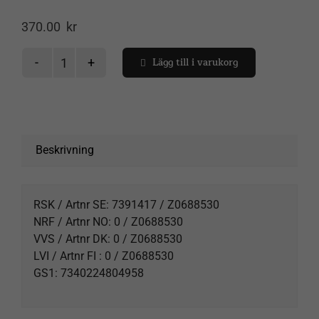
370.00
kr
Lägg till i varukorg
Stella
Spåra försändelse
täckkåpor
vägghållare
Varukorg
mängd
Beskrivning
RSK / Artnr SE: 7391417 / Z0688530
NRF / Artnr NO: 0 / Z0688530
VVS / Artnr DK: 0 / Z0688530
LVI / Artnr FI : 0 / Z0688530
GS1: 7340224804958