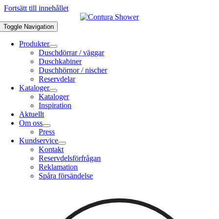
Fortsätt till innehållet
Toggle Navigation
Produkter
Duschdörrar / väggar
Duschkabiner
Duschhörnor / nischer
Reservdelar
Kataloger
Kataloger
Inspiration
Aktuellt
Om oss
Press
Kundservice
Kontakt
Reservdelsförfrågan
Reklamation
Spåra försändelse