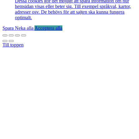
Dessa cookies gör det möjligt att spara information om hur
hemsidan visas eller beter sig. Till exempel språkval, kartor,
adresser osv. De behövs för att sajten ska kunna fungera
optimalt.
Spara
Neka alla
Acceptera alla
Till toppen