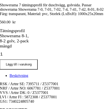
Showerama 7 tätningsprofil för duschvägg, golvsida. Passar
showerama Showerama 7-0, 7-01, 7-02, 7-4, 7-41, 7-42, 8-01, 8-02
Färg: transparant, Material: pvc, Storlek (LxBxH): 1000x25x20mm
560.00
kr
Tätningsprofil
Showerama 8-1,
8-2 golv, 2-pack
mängd
Lägg till i varukorg
Beskrivning
RSK / Artnr SE: 7395711 / Z5377001
NRF / Artnr NO: 6067781 / Z5377001
VVS / Artnr DK: 0 / Z5377001
LVI / Artnr FI : 5872308 / Z5377001
GS1: 7340224805740