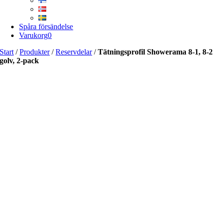
Spåra försändelse
Varukorg
0
Start
/
Produkter
/
Reservdelar
/
Tätningsprofil Showerama 8-1, 8-2
golv, 2-pack